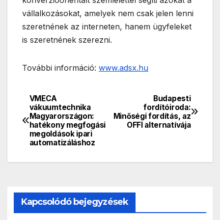
vállalkozásokat, amelyek nem csak jelen lenni
szeretnének az interneten, hanem ügyfeleket
is szeretnének szerezni.
További információ:
www.adsx.hu
VMECA
Budapesti
Bejegyzés
vákuumtechnika
fordítóiroda:
Magyarországon:
Minőségi fordítás, az
navigáció
hatékony megfogási
OFFI alternatívája
megoldások ipari
automatizáláshoz
Kapcsolódó bejegyzések