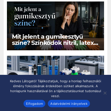
Mit jelent a gumikesztyű
színe? Színkódok nitril, latex
és vinyl kesztyűknél
Kedves Látogató! Tájékoztatjuk, hogy a honlap felhasználói
élmény fokozásának érdekében sütiket alkalmazunk. A
VMECA vákuumtechnika
honlapunk használatával ön a tájékoztatásunkat tudomásul
Magyarországon: hatékony
veszi.
megfogási megoldások ipari
Elfogadom
Adatvédelmi irányelvek
automatizáláshoz