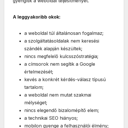
gyengítik a weboldal teljesítményét.
A leggyakoribb okok:
a weboldal túl általánosan fogalmaz;
a szolgáltatásoldalak nem keresési
szándék alapján készültek;
nincs megfelelő kulcsszóstratégia;
a címsorok nem segítik a Google
értelmezését;
kevés a konkrét kérdés-válasz típusú
tartalom;
a weboldal nem mutat szakmai
mélységet;
nincs elegendő bizalomépítő elem;
a technikai SEO hiányos;
mobilon gyenge a felhasználói élmény;