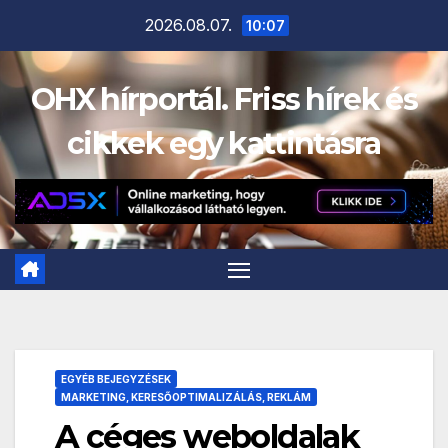
Skip
2026.08.07.
10:07
to
content
OHX hírportál. Friss hírek és
cikkek egy kattintásra
EGYÉB BEJEGYZÉSEK
MARKETING, KERESŐOPTIMALIZÁLÁS, REKLÁM
A céges weboldalak