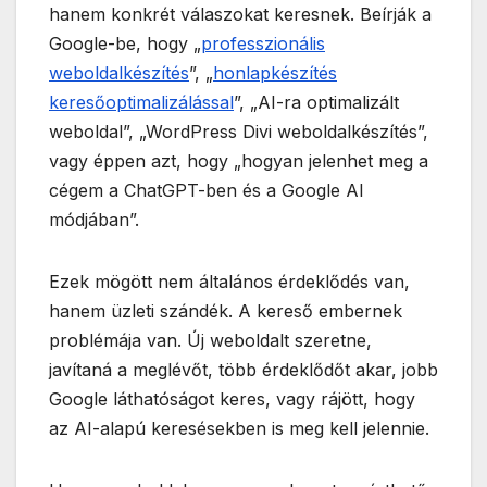
hanem konkrét válaszokat keresnek. Beírják a
Google-be, hogy „
professzionális
weboldalkészítés
”, „
honlapkészítés
keresőoptimalizálással
”, „AI-ra optimalizált
weboldal”, „WordPress Divi weboldalkészítés”,
vagy éppen azt, hogy „hogyan jelenhet meg a
cégem a ChatGPT-ben és a Google AI
módjában”.
Ezek mögött nem általános érdeklődés van,
hanem üzleti szándék. A kereső embernek
problémája van. Új weboldalt szeretne,
javítaná a meglévőt, több érdeklődőt akar, jobb
Google láthatóságot keres, vagy rájött, hogy
az AI-alapú keresésekben is meg kell jelennie.