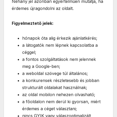
Néhány jel azonban egyértelműen mutatja, ha
érdemes újragondolni az oldalt.
Figyelmeztető jelek:
hónapok óta alig érkezik ajánlatkérés;
a látogatók nem lépnek kapcsolatba a
céggel;
a fontos szolgáltatások nem jelennek
meg a Google-ben;
a weboldal szövege túl általános;
a konkurensek részletesebb és jobban
strukturált oldalakat használnak;
az oldal mobilon nehezen olvasható;
a főoldalon nem derül ki gyorsan, miért
érdemes a céget választani;
nincs GYIK vagy válaszoptimalizált