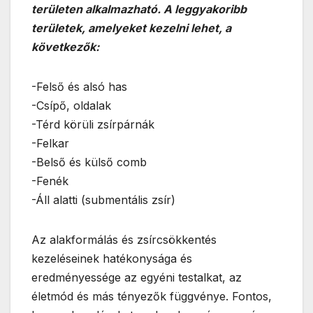
területen alkalmazható. A leggyakoribb
területek, amelyeket kezelni lehet, a
következők:
-Felső és alsó has
-Csípő, oldalak
-Térd körüli zsírpárnák
-Felkar
-Belső és külső comb
-Fenék
-Áll alatti (submentális zsír)
Az alakformálás és zsírcsökkentés
kezeléseinek hatékonysága és
eredményessége az egyéni testalkat, az
életmód és más tényezők függvénye. Fontos,