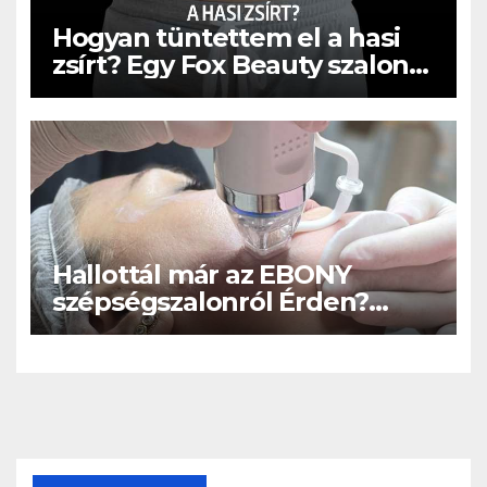
Hogyan tüntettem el a hasi
zsírt? Egy Fox Beauty szalon
vendégének őszinte
vallomása
Hallottál már az EBONY
szépségszalonról Érden?
Ismerd meg szolgáltatásait