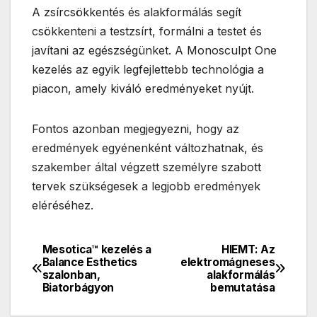
A zsírcsökkentés és alakformálás segít
csökkenteni a testzsírt, formálni a testet és
javítani az egészségünket. A Monosculpt One
kezelés az egyik legfejlettebb technológia a
piacon, amely kiváló eredményeket nyújt.
Fontos azonban megjegyezni, hogy az
eredmények egyénenként változhatnak, és
szakember által végzett személyre szabott
tervek szükségesek a legjobb eredmények
eléréséhez.
Mesotica™ kezelés a
HIEMT: Az
Bejegyzés
Balance Esthetics
elektromágneses
szalonban,
alakformálás
navigáció
Biatorbágyon
bemutatása