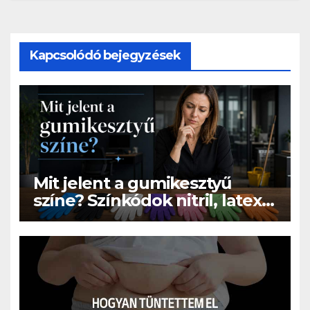
Kapcsolódó bejegyzések
Mit jelent a gumikesztyű
színe? Színkódok nitril, latex
és vinyl kesztyűknél