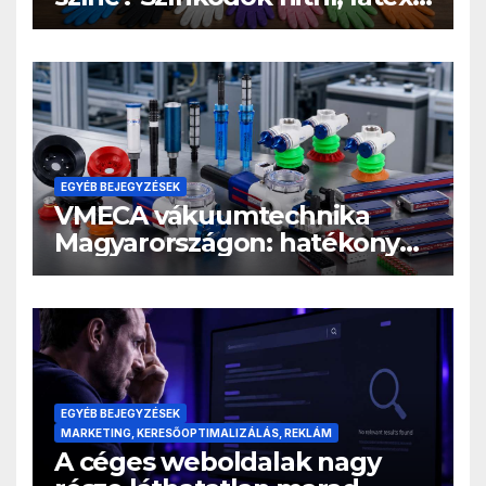
és vinyl kesztyűknél
EGYÉB BEJEGYZÉSEK
VMECA vákuumtechnika
Magyarországon: hatékony
megfogási megoldások ipari
automatizáláshoz
EGYÉB BEJEGYZÉSEK
MARKETING, KERESŐOPTIMALIZÁLÁS, REKLÁM
A céges weboldalak nagy