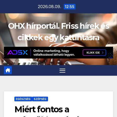
Skip
2026.08.09.
12:55
to
content
OHX hírportál. Friss hírek és
cikkek egy kattintásra
EGÉSZSÉG
SZÉPSÉG
Miért fontos a