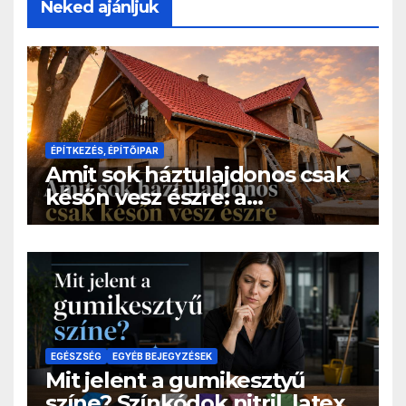
Neked ajánljuk
ÉPÍTKEZÉS, ÉPÍTŐIPAR
Amit sok háztulajdonos csak
későn vesz észre: a
cserepeslemez tető nem
csak esztétikai döntés
EGÉSZSÉG
EGYÉB BEJEGYZÉSEK
Mit jelent a gumikesztyű
színe? Színkódok nitril, latex